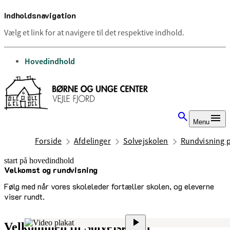
Indholdsnavigation
Vælg et link for at navigere til det respektive indhold.
gå til
Hovedindhold
Menu
Forside
Afdelinger
Solvejskolen
Rundvisning p
start på hovedindhold
Velkomst og rundvisning
senest opdateret 1. oktober 2025
Følg med når vores skoleleder fortæller skolen, og eleverne
viser rundt.
Velkommen til Solvejskolen