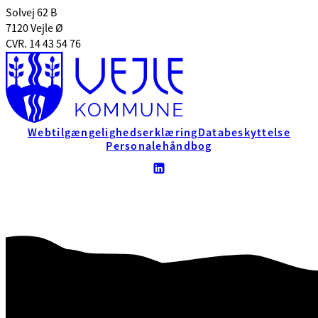
Solvej 62 B
7120 Vejle Ø
CVR. 14 43 54 76
Webtilgængelighedserklæring
Databeskyttelse
Personalehåndbog