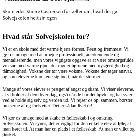
Skoleleder Stinne Caspersen fortæller om, hvad der gør
Solvejskolen helt sin egen
Hvad står Solvejskolen for?
Vi er en skole med det varme hjerte forrest. Først og fremmest. Vi
gør os umage med at arbejde professionelt, anerkendende og
mentaliserende, men vores vigtigste opgave er at være omsorgsfulde
voksne med varme øjne, der møder børnene med nysgerrighed og
tålmodighed. Voksne der tør være voksne. Voksne der tager ansvar,
og som eleverne kan læne sig ind i, når det stormer.
Mange af vores elever er præget af angst og skam. Vi viser eleverne,
at vi holder af dem hver dag, også når de har det bøvlet og har svært
ved at holde sig selv og verden ud. Vi rejser os op, sammen, børster
bukserne af og fortsætter. Det er sådan livet ér!
Vi gør os umage med at skabe et fællesskab i og omkring
Solvejskolen. Vi synes, det er vigtigt for den enkelte elev at føle, at
man hører til. At man har en plads i et fællesskab. At man er villet og
ønsket.