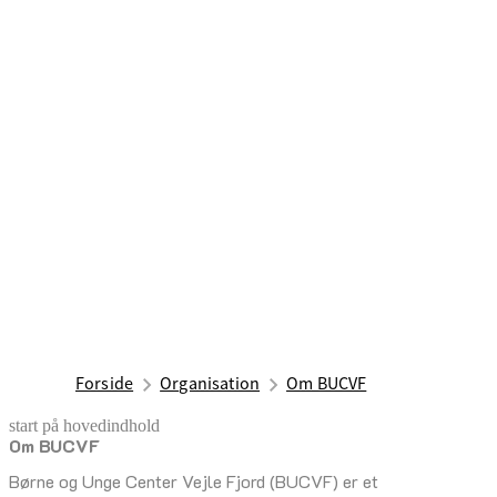
Forside
Organisation
Om BUCVF
start på hovedindhold
Om BUCVF
senest opdateret 19. juni 2026
Børne og Unge Center Vejle Fjord (BUCVF) er et