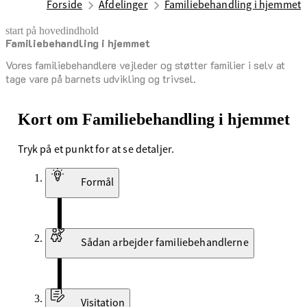
Forside
Afdelinger
Familiebehandling i hjemmet
start på hovedindhold
Familiebehandling i hjemmet
senest opdateret 27. september 2025
Vores familiebehandlere vejleder og støtter familier i selv at
tage vare på barnets udvikling og trivsel.
Kort om Familiebehandling i hjemmet
Tryk på et punkt for at se detaljer.
Formål
Sådan arbejder familiebehandlerne
Visitation