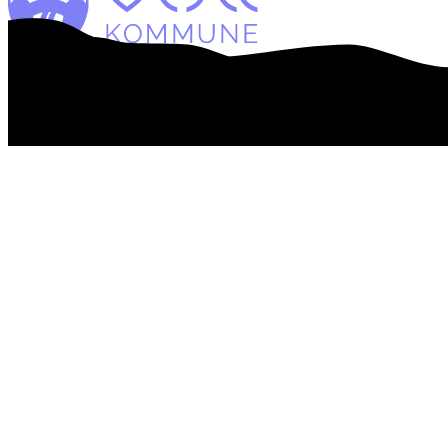
Webtilgængelighedserklæring
Databeskyttelse
Personalehåndbog