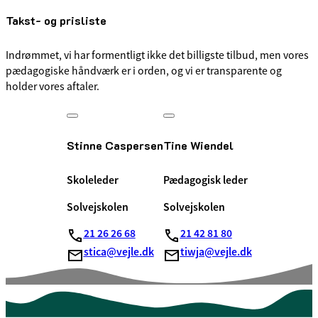
Takst-­ og prisliste
Indrømmet, vi har formentligt ikke det billigste tilbud, men vores
pædagogiske håndværk er i orden, og vi er transparente og
holder vores aftaler.
Stinne Caspersen
Tine Wiendel
Skoleleder
Pædagogisk leder
Solvejskolen
Solvejskolen
21 26 26 68
21 42 81 80
stica@vejle.dk
tiwja@vejle.dk