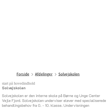
Forside
Afdelinger
Solvejskolen
start på hovedindhold
Solvejskolen
senest opdateret 27. september 2025
Solvejskolen er den interne skole på Børne og Unge Center
Vejle Fjord. Solvejskolen underviser elever med specialiserede
behandlingsbehov fra 0. - 10. klasse. Undervisningen